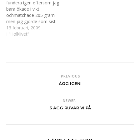
fundera igen eftersom jag
nu är päronen…
sockerkaka (kraftfoder) för
bara ökade i vikt
vi blir tydligen…
ochmatchade 205 gram
men jag gjorde som sist
så dom var säkra på att
13 februari, 2009
det var nya ägg.I dag
I ”Holklivet”
jublade pappa för där låg 1
ägg och det kommer fler :)
PREVIOUS
ÄGG IGEN!
NEWER
3 ÄGG RUVAR VI PÅ