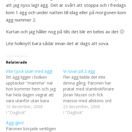
att jag nyss lagt ägg. Det är svårt att stoppa och i fredags
kom 1 ägg och under natten till idag eller på morgonen kom
ägg nummer 2.
Kurtan och jag håller nog på tills det blir en bebis av det 🙂
Lite holknytt bara sådär innan det är dags att sova.
Relaterade
Inte tjock utan med ägg!
Vi ruvar på 2 ägg
Ett ägg ligger i holken
Fler ägg bidde det inte
upptäcker "mamma" när
denna gång. Päronen har
hon kommer hem och jag
pratat med stambokförare
har hela dagen vägrat att
Jöran Nissen och fick
vara utanför utan bara
massor med allsköns ord
hållit på och låtit konstigt.
10 december, 2008
med sig så dom blev glada
23 december, 2008
"Pappa" fixade mer mjukt
I ”Dagbok”
och nöjda. Det enda
I ”Dagbok”
att ha i holken men då låg
päronen skulle tänka på
Ägg igen!
det inget ägg.Inte konstigt
var att ge oss lite mindre
Päronen började verkligen
att jag blivit tjockare och
av det som luktar