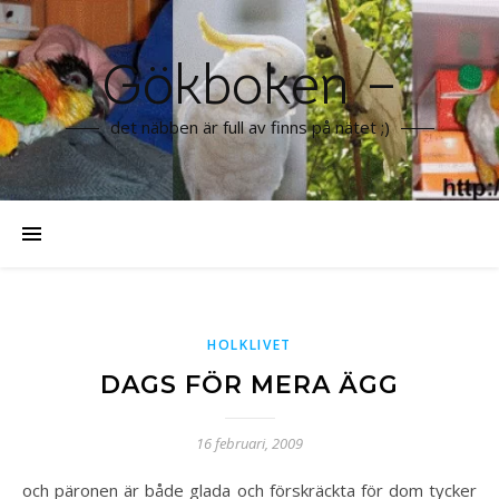
Gökboken –
det näbben är full av finns på nätet ;)
HOLKLIVET
DAGS FÖR MERA ÄGG
16 februari, 2009
och päronen är både glada och förskräckta för dom tycker