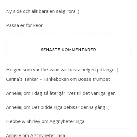
Ny sida och allt bara en salig röra :(
Passa er för keor
SENASTE KOMMENTARER
Helgen som var försvann var bästa helgen på länge |
Carina´s Tankar – Tankeboken
om
Bosse trumpet
Ännelaij
om
I dag så återgår livet till det vanliga igen
Ännelaij
om
Det bidde inga bebisar denna gång :(
Hebbe & Shirley
om
Äggnyheter inga
Annelie
om
Äggnyheter inga